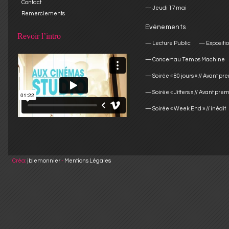
Contact
Jeudi 17 mai
Remerciements
Evènements
Revoir l’intro
Lecture Public
Expositi
Concert au Temps Machine
Soirée « 80 jours » // Avant p
Soirée « Jitters » // Avant pre
Soirée « Week End » // inédit
Créa:
jblemonnier
-
Mentions Légales