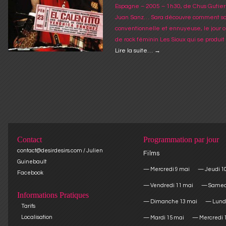
Espagne – 2005 – 1h30, de Chus Gutier
Juan Sanz… Sara découvre comment sort
conventionnelle et ennuyeuse, le jour o
de rock féminin Les Sioux qui se produi
Lire la suite…
→
Contact
Programmation par jour
contact@desirdesirs.com / Julien
Films
Guinebault
Mercredi 9 mai
Jeudi 1
Facebook
Vendredi 11 mai
Samed
Informations Pratiques
Dimanche 13 mai
Lund
Tarifs
Localisation
Mardi 15 mai
Mercredi 