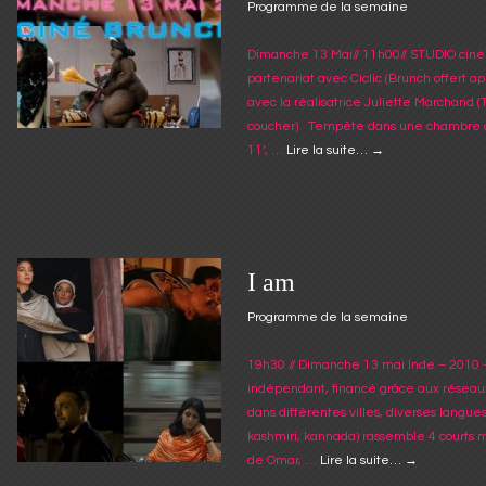
Programme de la semaine
Dimanche 13 Mai// 11h00// STUDIO cin
partenariat avec Ciclic (Brunch offert a
avec la réalisatrice Juliette Marchand
coucher) Tempête dans une chambre à
11’, …
Lire la suite…
→
I am
Programme de la semaine
19h30 // Dimanche 13 mai Inde – 2010 –
indépendant, financé grâce aux réseaux
dans différentes villes, diverses langues 
kashmiri, kannada) rassemble 4 courts mé
de Omar, …
Lire la suite…
→